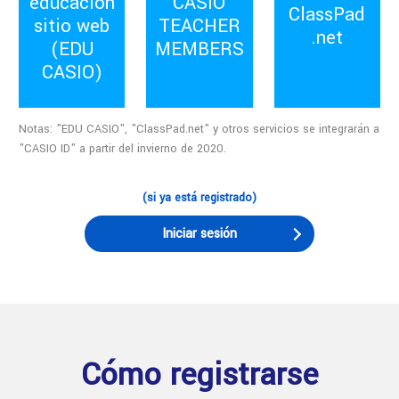
educación
CASIO
ClassPad
sitio web
TEACHER
.net
(EDU
MEMBERS
CASIO)
Notas: "EDU CASIO", "ClassPad.net" y otros servicios se integrarán a
"CASIO ID" a partir del invierno de 2020.
(si ya está registrado)
Iniciar sesión
Cómo registrarse