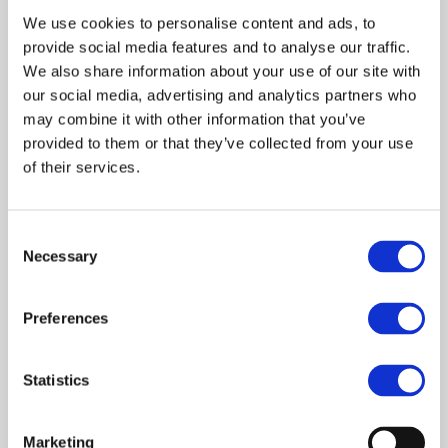
Si tienes una cuenta anterior
We use cookies to personalise content and ads, to
provide social media features and to analyse our traffic.
We also share information about your use of our site with
Transferir información de cuenta
our social media, advertising and analytics partners who
anterior a CASIO ID
may combine it with other information that you’ve
provided to them or that they’ve collected from your use
Transferir información de cuenta desde la
of their services.
dirección de correo electrónico registrada
previamente
Consent
Necessary
Selection
Nuevo registro
Preferences
Statistics
Introducir información adicional
para utilizar cada servicio
Marketing