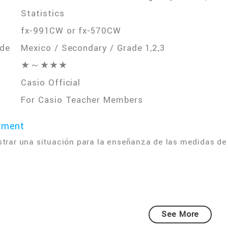
Statistics
fx-991CW or fx-570CW
ade
Mexico / Secondary / Grade 1,2,3
★～★★★
Casio Official
For Casio Teacher Members
mment
strar una situación para la enseñanza de las medidas de
See More