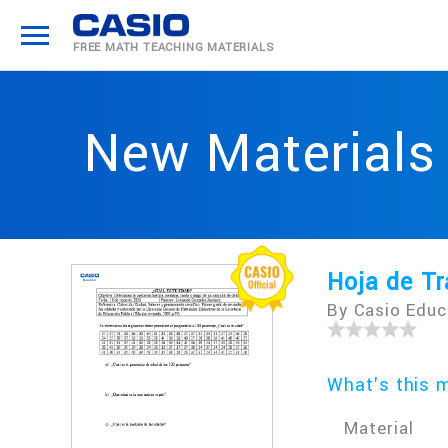
FREE MATH
TEACHING MATERIALS
New Materials
Hoja de Tr
By Casio Educ
What's this m
Material