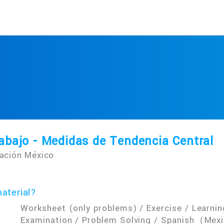
abajo - Medidas de Tendencia Central
ación México
aterial?
Worksheet (only problems) / Exercise / Learning
Examination / Problem Solving / Spanish（Mexi