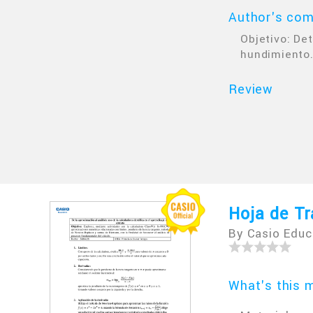
Author's co
Objetivo: De
hundimiento
Review
Hoja de Tr
By Casio Educ
What's this m