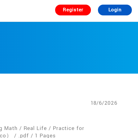
Register
Login
18/6/2026
 Math / Real Life / Practice for
co） / .pdf / 1 Pages