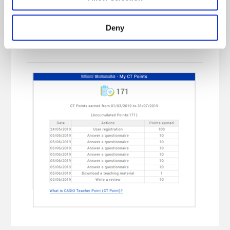
Pogledajte više
Deny
* Pogledajte primjere skupljanja bodova.