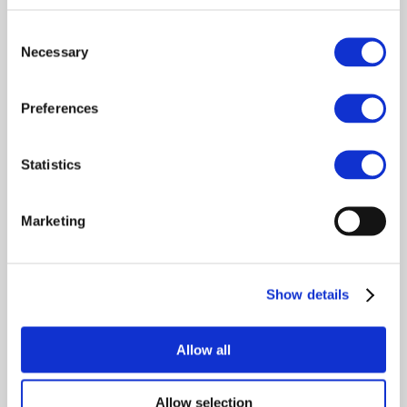
Consent
Necessary
Selection
Preferences
Statistics
Marketing
Program „CASIO Teacher
Point”
(CT Point)
Show details
Skupljajte bodove s pomoću svojih obrazovnih
aktivnosti.
Osvojite posebne nagrade na
Allow all
temelju skupljenih bodova.
* Bodovi za održavanje radionica dodijelit će se nakon
Allow selection
provjere tvrtke CASIO